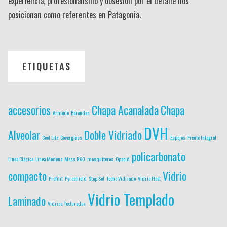
experiencia, profesionalismo y obsesión por el detalle nos
posicionan como referentes en Patagonia.
ETIQUETAS
accesorios
Chapa Acanalada
Chapa
Armado
Barandas
DVH
Alveolar
Doble Vidriado
Cool Lite
Coverglass
Espejos
Frente Integral
policarbonato
Linea Clásica
Linea Modena
Mass R60
mosquiteros
Opacid
compacto
Vidrio
Profilit
Pyroshield
Stop Sol
Techo Vidriado
Vidrio Float
Vidrio Templado
Laminado
Vidrios Texturados