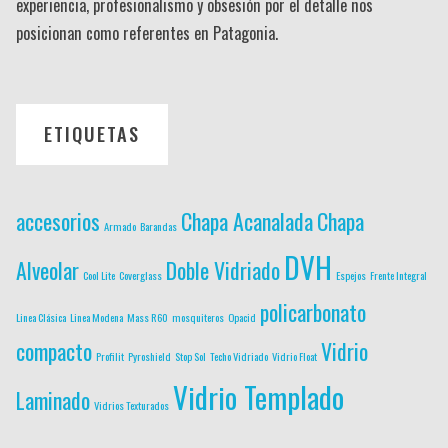
experiencia, profesionalismo y obsesión por el detalle nos
posicionan como referentes en Patagonia.
ETIQUETAS
accesorios
Chapa Acanalada
Chapa
Armado
Barandas
DVH
Alveolar
Doble Vidriado
Cool Lite
Coverglass
Espejos
Frente Integral
policarbonato
Linea Clásica
Linea Modena
Mass R60
mosquiteros
Opacid
compacto
Vidrio
Profilit
Pyroshield
Stop Sol
Techo Vidriado
Vidrio Float
Vidrio Templado
Laminado
Vidrios Texturados