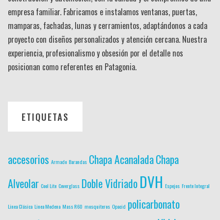
empresa familiar. Fabricamos e instalamos ventanas, puertas,
mamparas, fachadas, lunas y cerramientos, adaptándonos a cada
proyecto con diseños personalizados y atención cercana. Nuestra
experiencia, profesionalismo y obsesión por el detalle nos
posicionan como referentes en Patagonia.
ETIQUETAS
accesorios
Chapa Acanalada
Chapa
Armado
Barandas
DVH
Alveolar
Doble Vidriado
Cool Lite
Coverglass
Espejos
Frente Integral
policarbonato
Linea Clásica
Linea Modena
Mass R60
mosquiteros
Opacid