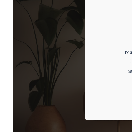
re
d
a