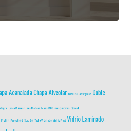
apa Acanalada
Chapa Alveolar
Doble
Cool Lite
Coverglass
ntegral
Linea Clásica
Linea Modena
Mass R60
mosquiteros
Opacid
Vidrio Laminado
Profilit
Pyroshield
Stop Sol
Techo Vidriado
Vidrio Float