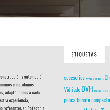
ETIQUETAS
 construcción y automoción,
accesorios
Ch
Armado
Barandas
ricamos e instalamos
DVH
Vidriado
Espejos
Frente I
os, adaptándonos a cada
policarbonato compacto
estra experiencia,
mo referentes en Patagonia.