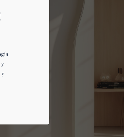
!
ogía
 y
 y