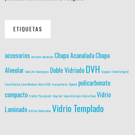
ETIQUETAS
accesorios
Chapa Acanalada
Chapa
Armado
Barandas
DVH
Alveolar
Doble Vidriado
Cool Lite
Coverglass
Espejos
Frente Integral
policarbonato
Linea Clásica
Linea Modena
Mass R60
mosquiteros
Opacid
compacto
Vidrio
Profilit
Pyroshield
Stop Sol
Techo Vidriado
Vidrio Float
Vidrio Templado
Laminado
Vidrios Texturados