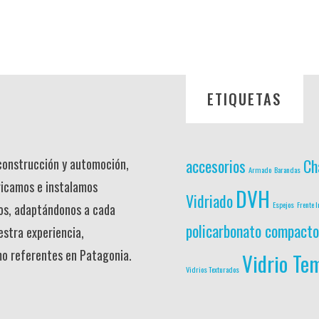
ETIQUETAS
 construcción y automoción,
accesorios
Ch
Armado
Barandas
ricamos e instalamos
DVH
Vidriado
Espejos
Frente I
os, adaptándonos a cada
policarbonato compacto
estra experiencia,
mo referentes en Patagonia.
Vidrio Te
Vidrios Texturados