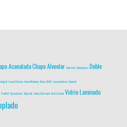
apa Acanalada
Chapa Alveolar
Doble
Cool Lite
Coverglass
ntegral
Linea Clásica
Linea Modena
Mass R60
mosquiteros
Opacid
Vidrio Laminado
Profilit
Pyroshield
Stop Sol
Techo Vidriado
Vidrio Float
mplado