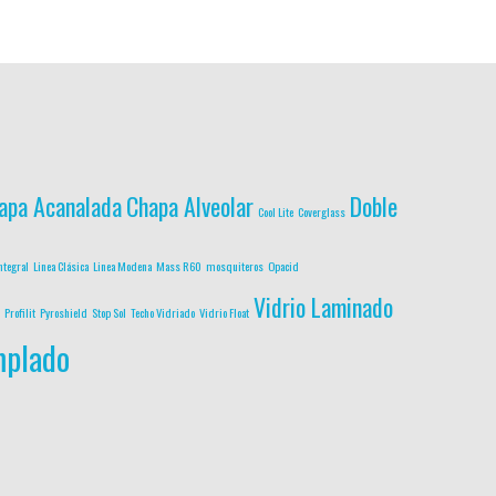
apa Acanalada
Chapa Alveolar
Doble
Cool Lite
Coverglass
ntegral
Linea Clásica
Linea Modena
Mass R60
mosquiteros
Opacid
Vidrio Laminado
Profilit
Pyroshield
Stop Sol
Techo Vidriado
Vidrio Float
mplado