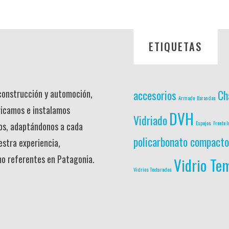
ETIQUETAS
 construcción y automoción,
accesorios
Ch
Armado
Barandas
ricamos e instalamos
DVH
Vidriado
Espejos
Frente I
os, adaptándonos a cada
policarbonato compacto
estra experiencia,
mo referentes en Patagonia.
Vidrio Te
Vidrios Texturados